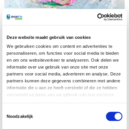
Deze website maakt gebruik van cookies
Surf-Paddle (minimaal zwemdiploma A)
We gebruiken cookies om content en advertenties te
11 augustus 2026 - 11 augustus 2026
personaliseren, om functies voor social media te bieden
en om ons websiteverkeer te analyseren. Ook delen we
informatie over uw gebruik van onze site met onze
partners voor social media, adverteren en analyse. Deze
BEKIJK VOLLEDIGE AGENDA
partners kunnen deze gegevens combineren met andere
informatie die u aan ze heeft verstrekt of die ze hebben
verzameld op basis van uw gebruik van hun services.
Toestemmingsselectie
Noodzakelijk