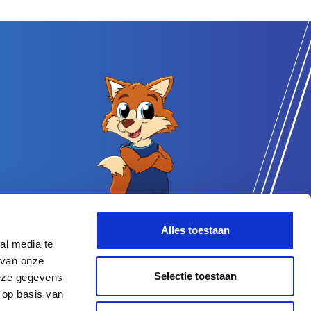
Alles toestaan
al media te
 van onze
Selectie toestaan
deze gegevens
 op basis van