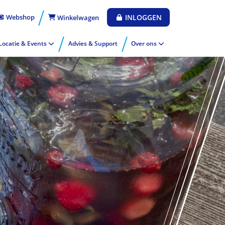
Webshop
INLOGGEN
Winkelwagen
Locatie & Events
Advies & Support
Over ons