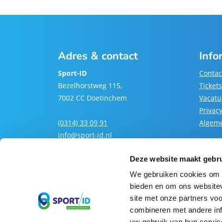
Adres & contact
Info
Sport-ID
Contac
Bezelhorstweg 115,
Tickets
7002 CC Doetinchem
Vacatu
Privac
(0314) 33 09 91
Algem
info@sport-id.nl
Deze website maakt gebru
We gebruiken cookies om c
bieden en om ons websitev
site met onze partners vo
combineren met andere inf
uw gebruik van hun servic