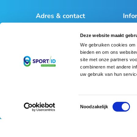
Adres & contact
Info
Sport-ID
Contac
Bezelhorstweg 115,
Tickets
Deze website maakt gebru
7002 CC Doetinchem
Vacatu
We gebruiken cookies om c
Privac
bieden en om ons websitev
(0314) 33 09 91
Algem
site met onze partners vo
info@sport-id.nl
combineren met andere inf
uw gebruik van hun servic
Toestemmingsselectie
Noodzakelijk