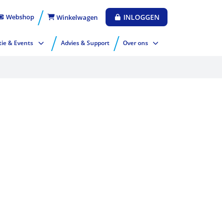
Webshop
INLOGGEN
Winkelwagen
tie & Events
Advies & Support
Over ons