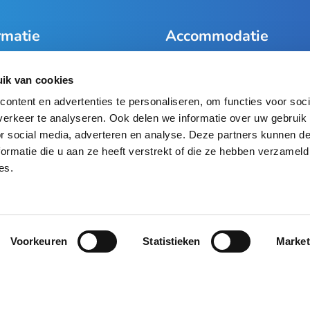
rmatie
Accommodatie
t
Rozengaarde
ik van cookies
res
ontent en advertenties te personaliseren, om functies voor soci
yverklaring
erkeer te analyseren. Ook delen we informatie over uw gebruik
ene voorwaarden
or social media, adverteren en analyse. Deze partners kunnen 
ormatie die u aan ze heeft verstrekt of die ze hebben verzameld
es.
Blijf op de hoogte
Voorkeuren
Statistieken
Market
AANMELDEN VOOR NIEUWSBRIEF