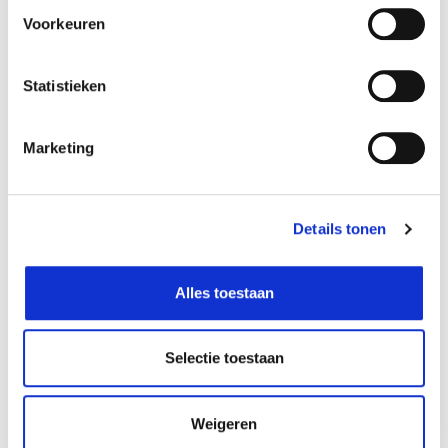
Voorkeuren
Voorverkoop discozwemmen
Statistieken
€ 7,50
Marketing
VOORVERKOOP DISCOZWEMMEN
BESTEL NU
Details tonen
Alles toestaan
Selectie toestaan
Weigeren