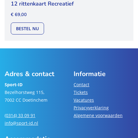
12 rittenkaart Recreatief
€ 69,00
12 RITTENKAART RECREATIEF
BESTEL NU
Adres & contact
Informatie
Sport-ID
Contact
Bezelhorstweg 115,
Tickets
7002 CC Doetinchem
Vacatures
Privacyverklaring
(0314) 33 09 91
Algemene voorwaarden
info@sport-id.nl