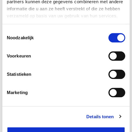
partners kunnen deze gegevens combineren met andere
informatie die u aan ze heeft verstrekt of die ze hebben
verzameld op basis van uw gebruik van hun services.
Toestemmingsselectie
Noodzakelijk
Voorkeuren
Gymzaal vereniging Lohmanlaan
Statistieken
€ 13,50
Marketing
GYMZAAL VERENIGING LOHMANLAAN
RESERVEER NU
Details tonen