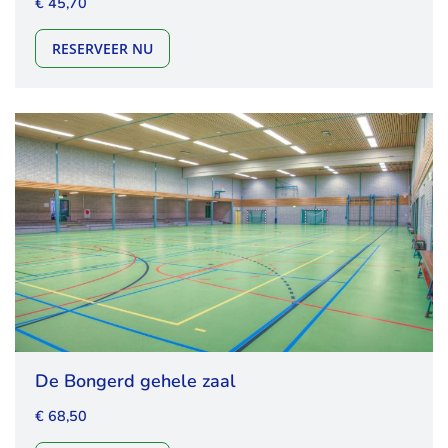
€ 45,70
DE BONGERD DEEL B
RESERVEER NU
De Bongerd gehele zaal
€ 68,50