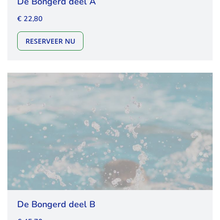
De Bongerd deel A
€ 22,80
DE BONGERD DEEL A
RESERVEER NU
De Bongerd deel B