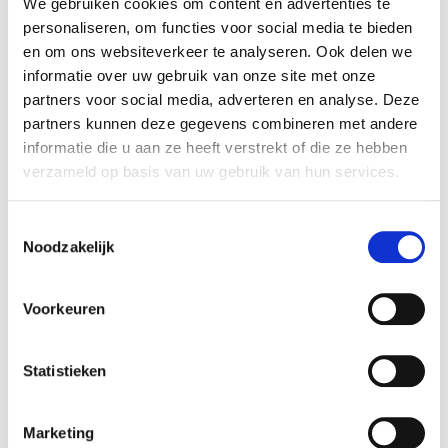
We gebruiken cookies om content en advertenties te
aan een doe-plek uit het netwerk van Sport ID. Twee tot
personaliseren, om functies voor social media te bieden
4 uur per week gedurende 6 tot 8 weken ervaar je hoe
en om ons websiteverkeer te analyseren. Ook delen we
je eigen talenten en krachten in te zetten voor een
informatie over uw gebruik van onze site met onze
ander.
partners voor social media, adverteren en analyse. Deze
Het sportevent: Je sluit het traject feestelijk af met het
partners kunnen deze gegevens combineren met andere
organiseren van een sportevent voor een vooraf
informatie die u aan ze heeft verstrekt of die ze hebben
gekozen doelgroep. Samen vorm je met de groep een
verzameld op basis van uw gebruik van hun services.
projectteam waarbinnen je werkt aan je eigen
ontwikkeldoel.
Toestemmingsselectie
Noodzakelijk
Wanneer vindt het traject plaats?
Voorkeuren
Periode
Startdatum
Tijd
Locatie
Statistieken
November
Dinsdag 4
09.30 -
Graafschap
2025 - Mei
november
12.00 uur
College, J.F.
Marketing
2026
2025
Kennedylaan