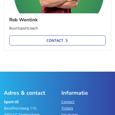
Rob Wentink
Buurtsportcoach
CONTACT
Adres & contact
Informatie
Sport-ID
Contact
Bezelhorstweg 115,
Tickets
7002 CC Doetinchem
Vacatures