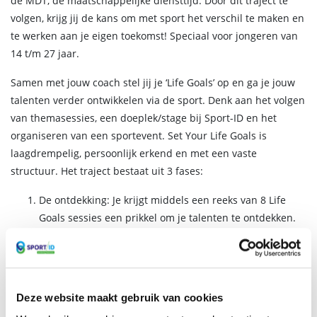
de MDT, de maatschappelijke diensttijd. Door dit traject te
volgen, krijg jij de kans om met sport het verschil te maken en
te werken aan je eigen toekomst! Speciaal voor jongeren van
14 t/m 27 jaar.
Samen met jouw coach stel jij je ‘Life Goals’ op en ga je jouw
talenten verder ontwikkelen via de sport. Denk aan het volgen
van themasessies, een doeplek/stage bij Sport-ID en het
organiseren van een sportevent. Set Your Life Goals is
laagdrempelig, persoonlijk erkend en met een vaste
structuur. Het traject bestaat uit 3 fases:
De ontdekking: Je krijgt middels een reeks van 8 Life
Goals sessies een prikkel om je talenten te ontdekken.
Daarbij betrekken wij inspirerende rolmodellen zoals
(ex)topsporters. Zo leer je wat je talenten zijn en waar je
interesses liggen. Je stelt doelen op in je eigen ‘Life
Goals Plan’.
Deze website maakt gebruik van cookies
De doe-plek: Met dit plan op zak word je ‘gematched’