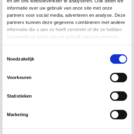
en om ons websiteverkeer te analyseren. Ook delen we
informatie over uw gebruik van onze site met onze
partners voor social media, adverteren en analyse. Deze
partners kunnen deze gegevens combineren met andere
informatie die u aan ze heeft verstrekt of die ze hebben
verzameld op basis van uw gebruik van hun services.
Toestemmingsselectie
Noodzakelijk
Voorkeuren
Statistieken
Over Sport-ID
Marketing
De verenigingsondersteuners van Sport-ID zetten zich in voor
vitale, inclusieve en veilige sportverenigingen. Door middel
van advies, trainingen en praktische tools ondersteunen zij