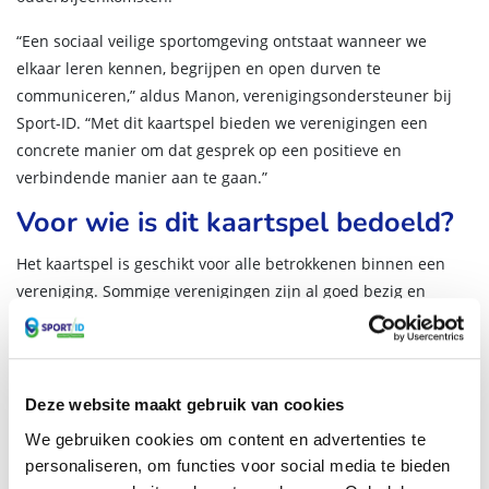
“Een sociaal veilige sportomgeving ontstaat wanneer we
elkaar leren kennen, begrijpen en open durven te
communiceren,” aldus Manon, verenigingsondersteuner bij
Sport-ID. “Met dit kaartspel bieden we verenigingen een
concrete manier om dat gesprek op een positieve en
verbindende manier aan te gaan.”
Voor wie is dit kaartspel bedoeld?
Het kaartspel is geschikt voor alle betrokkenen binnen een
vereniging. Sommige verenigingen zijn al goed bezig en
hebben sociale veiligheid stevig ingebed in hun beleid. Voor
anderen is het nog een zoektocht. In beide gevallen biedt het
kaartspel een waardevolle aanvulling: het helpt om het
onderwerp bespreekbaar te maken en verschillende
Deze website maakt gebruik van cookies
perspectieven samen te brengen. Bekijk een impressie van
We gebruiken cookies om content en advertenties te
het kaartspel via kaartspel.sport-id.nl. Verenigingen kunnen
personaliseren, om functies voor social media te bieden
het kaartspel aanvragen via
sport-id.nl/metjouvoordeclub
.