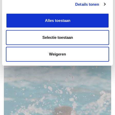
Details tonen
verenigingen in jouw buurt. Meer weten? Bezoek
sport-
id.nl/verenigingen
of
neem contact op met de
verenigingsondersteuners
.
Alles toestaan
Selectie toestaan
Laatste nieuws berichten
Weigeren