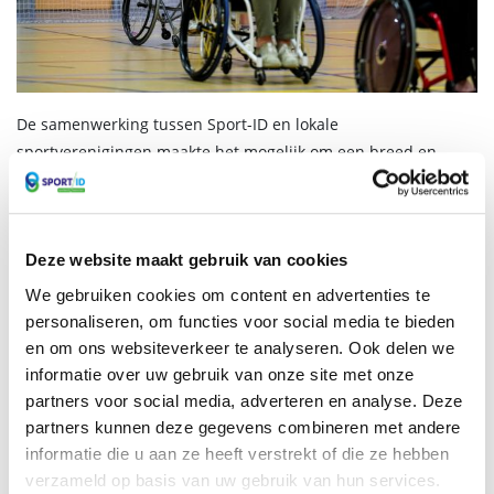
De samenwerking tussen Sport-ID en lokale
sportverenigingen maakte het mogelijk om een breed en
divers programma aan te bieden. Bezoekers konden zich
uitleven op het Urban Playground met freerunning of zich
wagen aan sporten als boksen, judo, turnen, rolstoeldansen of
Deze website maakt gebruik van cookies
Aerial Silk. Voor de allerkleinsten was er een peuterspeeltuin.
Kinderen namen deel aan de Sport Speurtocht verspreid over
We gebruiken cookies om content en advertenties te
het hele terrein.
personaliseren, om functies voor social media te bieden
en om ons websiteverkeer te analyseren. Ook delen we
informatie over uw gebruik van onze site met onze
Laatste nieuws berichten
partners voor social media, adverteren en analyse. Deze
partners kunnen deze gegevens combineren met andere
informatie die u aan ze heeft verstrekt of die ze hebben
verzameld op basis van uw gebruik van hun services.