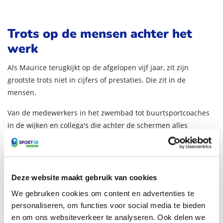
Trots op de mensen achter het
werk
Als Maurice terugkijkt op de afgelopen vijf jaar, zit zijn
grootste trots niet in cijfers of prestaties. Die zit in de
mensen.
Van de medewerkers in het zwembad tot buurtsportcoaches
in de wijken en collega's die achter de schermen alles
mogelijk maken: zij zijn volgens hem de drijvende kracht
achter de organisatie. "Zij zetten zich iedere dag met hrt en
ziel in voor inwoners, erenigingen en sporters. Zij maken écht
het verschil."
Deze website maakt gebruik van cookies
We gebruiken cookies om content en advertenties te
Ook persoonlijk haalt Maurice veel energie uit het begeleiden
personaliseren, om functies voor social media te bieden
en ontwikkelen van mensen. Hij gelooft dat een organisatie
en om ons websiteverkeer te analyseren. Ook delen we
pas kan groeien als medewerkers de ruimte krijgen om