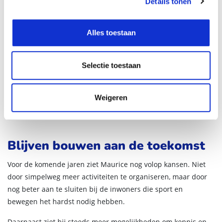
Details tonen
Maar het meest bijzondere vond Maurice niet het bezoek van
de koning. "Het mooiste was om collega's en verenigingen te
zien stralen. Iedereen beleefde de dag van zijn leven."
Alles toestaan
Ook de samenwerkingen die tijdens de voorbereidingen
ontstonden, werken volgens hem nog altijd door.
Selectie toestaan
Verenigingen vonden elkaar, nieuwe initiatieven kwamen van
de grond en organisaties uit de regio leerden elkaar beter
kennen. "Dat is misschien nog wel de grootste winst van zo'n
Weigeren
dag: de verbinding die blijft bestaan."
Blijven bouwen aan de toekomst
Voor de komende jaren ziet Maurice nog volop kansen. Niet
door simpelweg meer activiteiten te organiseren, maar door
nog beter aan te sluiten bij de inwoners die sport en
bewegen het hardst nodig hebben.
Daarnaast ziet hij steeds meer mogelijkheden om kennis en