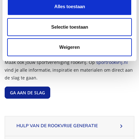
Alles toestaan
Twee derde van de Nederlanders ervaart een rookvrije locatie
als gastvrij. Met een rookvrij sportterrein draag je bij aan een
gezonde en prettige omgeving, waarin iedereen met meer
Selectie toestaan
plezier kan sporten en verblijven. Bovendien geef je als
sportvereniging het goede voorbeeld en lever je een
Weigeren
waardevolle bijdrage aan een Rookvrije Generatie.
Maak ook jouw sportvereniging rookvrij. Op
sportrookvrij.nl
vind je alle informatie, inspiratie en materialen om direct aan
de slag te gaan.
GA AAN DE SLAG
HULP VAN DE ROOKVRIJE GENERATIE