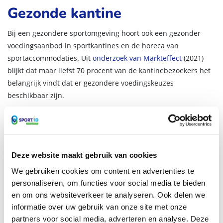
Gezonde kantine
Bij een gezondere sportomgeving hoort ook een gezonder
voedingsaanbod in sportkantines en de horeca van
sportaccommodaties. Uit
onderzoek van Markteffect
(2021)
blijkt dat maar liefst 70 procent van de kantinebezoekers het
belangrijk vindt dat er gezondere voedingskeuzes
beschikbaar zijn.
Kies daarom bewust voor gezondere opties in de
sportkantine. Denk aan water, fruit en een volkorentosti, naast
het bestaande aanbod. Door deze producten een zichtbare
plek te geven, bijvoorbeeld met een slimme indeling van de
Deze website maakt gebruik van cookies
koelkast, wordt de gezonde keuze ook daadwerkelijk de
We gebruiken cookies om content en advertenties te
makkelijke keuze.
personaliseren, om functies voor social media te bieden
en om ons websiteverkeer te analyseren. Ook delen we
informatie over uw gebruik van onze site met onze
partners voor social media, adverteren en analyse. Deze