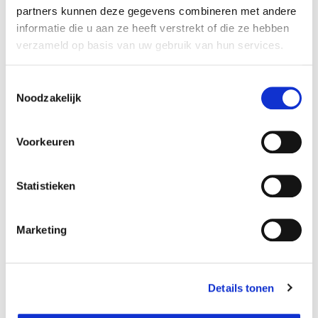
10 TIPS VOOR EEN GEZONDERE
partners kunnen deze gegevens combineren met andere
SPORTOMGEVING
informatie die u aan ze heeft verstrekt of die ze hebben
verzameld op basis van uw gebruik van hun services.
Toestemmingsselectie
Noodzakelijk
Voorkeuren
Statistieken
Marketing
Details tonen
Rookvrij